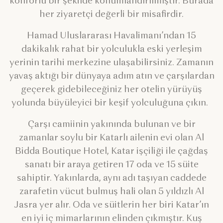
konforlu bir şekilde konumlandırılmıştır. Burada
her ziyaretçi değerli bir misafirdir.
Hamad Uluslararası Havalimanı’ndan 15
dakikalık rahat bir yolculukla eski yerleşim
yerinin tarihi merkezine ulaşabilirsiniz. Zamanın
yavaş aktığı bir dünyaya adım atın ve çarşılardan
geçerek gidebileceğiniz her otelin yürüyüş
yolunda büyüleyici bir keşif yolculuğuna çıkın.
Çarşı camiinin yakınında bulunan ve bir
zamanlar soylu bir Katarlı ailenin evi olan Al
Bidda Boutique Hotel, Katar işçiliği ile çağdaş
sanatı bir araya getiren 17 oda ve 15 süite
sahiptir. Yakınlarda, aynı adı taşıyan caddede
zarafetin vücut bulmuş hali olan 5 yıldızlı Al
Jasra yer alır. Oda ve süitlerin her biri Katar’ın
en iyi iç mimarlarının elinden çıkmıştır. Kuş