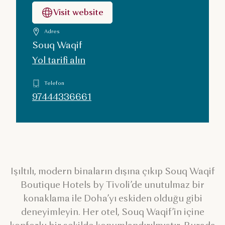
Visit website
Adres
Souq Waqif
Yol tarifi alın
Telefon
97444336661
Işıltılı, modern binaların dışına çıkıp Souq Waqif
Boutique Hotels by Tivoli’de unutulmaz bir
konaklama ile Doha’yı eskiden olduğu gibi
deneyimleyin. Her otel, Souq Waqif’in içine