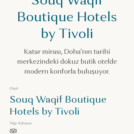
Katar’da konaklama
Souq Waqif Boutique Hotels by Tivoli
Boutique Hotels
by Tivoli
Katar mirası, Doha’nın tarihi
merkezindeki dokuz butik otelde
modern konforla buluşuyor.
Otel
Souq Waqif Boutique
Hotels by Tivoli
Trip Advisor
/ 5 yıldız, ölçüt: