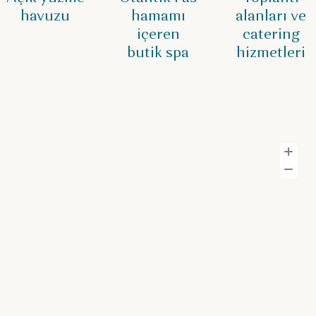
havuzu
hamamı
alanları ve
içeren
catering
butik spa
hizmetleri
Y
U