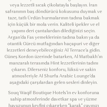
veya lezzetli sıcak çikolatayla başlayın. İran
safranının baş döndürücü kokusunu duymak ve
taze, tatlı Ürdün hurmalarının tadına bakmak
için küçük bir mola verin. Kaliteli ipekler ve el
yapımı deri çantalardan dilediğinizi seçin.
Argan’da Fas yemeklerinin tadına bakın ya da
otantik Gürcü mutfağından haçapuri ve diğer
lezzetleri deneyebileceğiniz Al Terrace’a gidin.
Güneş Kordon üzerinde batarken, Al Matbakh’ın
manzaralı terasında Hint lezzetlerinin tadını
çıkarın. Dilerseniz konforu, lüksü ve sakin
atmosferiyle Al Shurfa Arabic Lounge’da
aşağıdaki çarşılardan gelen sesleri dinleyin.
Souq Waqif Boutique Hotels’in ev konforuna
sahip atmosferinde davetkar spa ve yüzme
havuzunun keyfini çıkarırken “karak” çayınızı