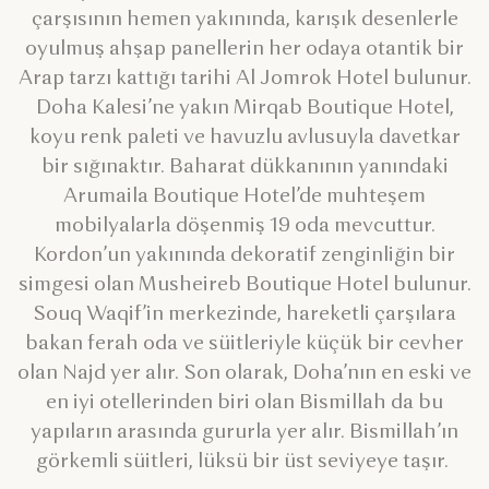
çarşısının hemen yakınında, karışık desenlerle
oyulmuş ahşap panellerin her odaya otantik bir
Arap tarzı kattığı tarihi Al Jomrok Hotel bulunur.
Doha Kalesi’ne yakın Mirqab Boutique Hotel,
koyu renk paleti ve havuzlu avlusuyla davetkar
bir sığınaktır. Baharat dükkanının yanındaki
Arumaila Boutique Hotel’de muhteşem
mobilyalarla döşenmiş 19 oda mevcuttur.
Kordon’un yakınında dekoratif zenginliğin bir
simgesi olan Musheireb Boutique Hotel bulunur.
Souq Waqif’in merkezinde, hareketli çarşılara
bakan ferah oda ve süitleriyle küçük bir cevher
olan Najd yer alır. Son olarak, Doha’nın en eski ve
en iyi otellerinden biri olan Bismillah da bu
yapıların arasında gururla yer alır. Bismillah’ın
görkemli süitleri, lüksü bir üst seviyeye taşır.