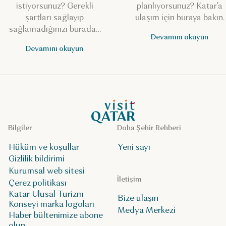
istiyorsunuz? Gerekli
planlıyorsunuz? Katar’a
şartları sağlayıp
ulaşım için buraya bakın.
sağlamadığınızı buradan
Devamını okuyun
kontrol edin.
Devamını okuyun
VisitQatar Ana Sayfası
Bilgiler
Doha Şehir Rehberi
Hüküm ve koşullar
Yeni sayı
Gizlilik bildirimi
Kurumsal web sitesi
İletişim
Çerez politikası
Katar Ulusal Turizm
Bize ulaşın
Konseyi marka logoları
Medya Merkezi
Haber bültenimize abone
olun