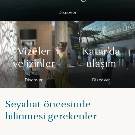
Discover
Vizeler
Katar’da
ve izinler
ulaşım
Discover
Discover
Seyahat öncesinde
bilinmesi gerekenler