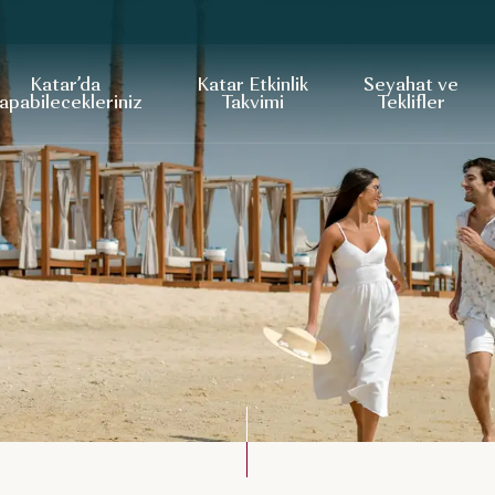
Katar’da
Katar Etkinlik
Seyahat ve
apabilecekleriniz
Takvimi
Teklifler