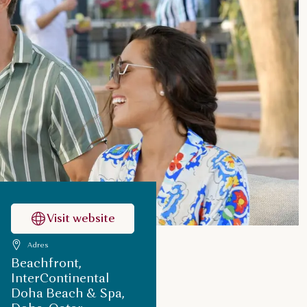
Visit website
Adres
Beachfront,
InterContinental
Doha Beach & Spa,