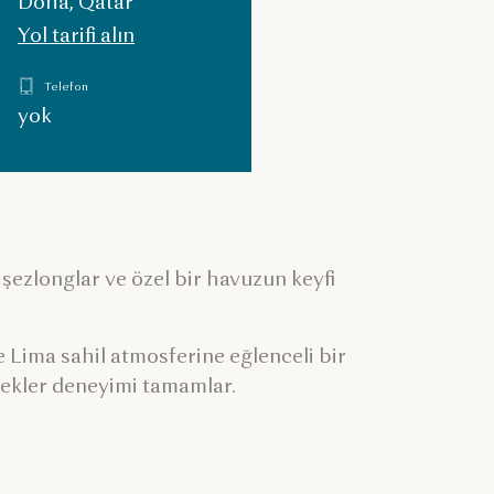
Doha, Qatar
Yol tarifi alın
Telefon
yok
 şezlonglar ve özel bir havuzun keyfi
 Lima sahil atmosferine eğlenceli bir
ecekler deneyimi tamamlar.