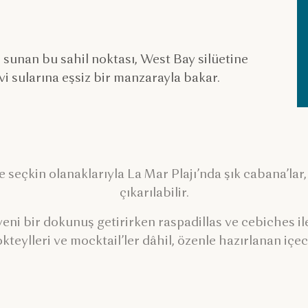
 sunan bu sahil noktası, West Bay silüetine
i sularına eşsiz bir manzarayla bakar.
seçkin olanaklarıyla La Mar Plajı’nda şık cabana’lar,
çıkarılabilir.
ni bir dokunuş getirirken raspadillas ve cebiches ile
kteylleri ve mocktail’ler dâhil, özenle hazırlanan iç