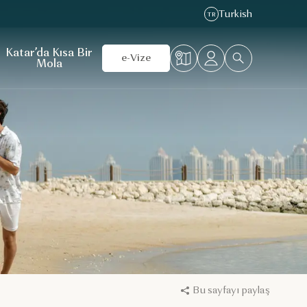
Turkish
TR
Katar’da Kısa Bir
e-Vize
Mola
Bu sayfayı paylaş