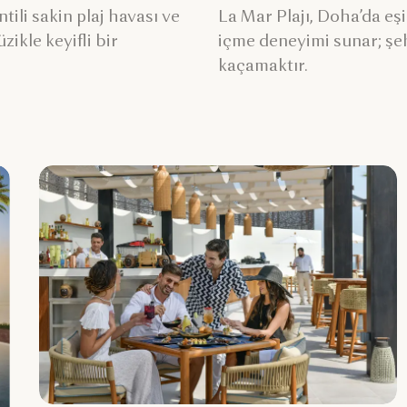
tili sakin plaj havası ve
La Mar Plajı, Doha’da eş
zikle keyifli bir
içme deneyimi sunar; şeh
kaçamaktır.