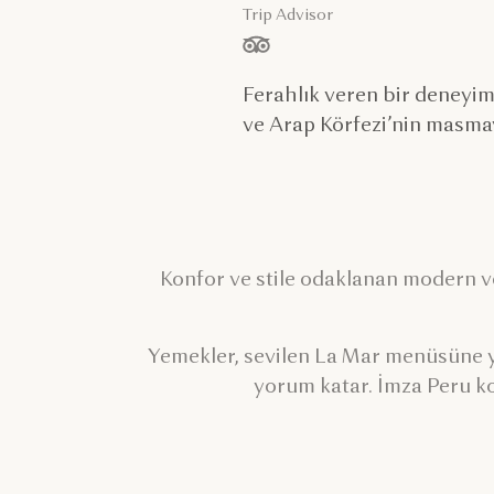
Trip Advisor
/ 5 yıldız, ölçüt:
Ferahlık veren bir deneyim
ve Arap Körfezi’nin masmav
Konfor ve stile odaklanan modern ve 
Yemekler, sevilen La Mar menüsüne ye
yorum katar. İmza Peru ko