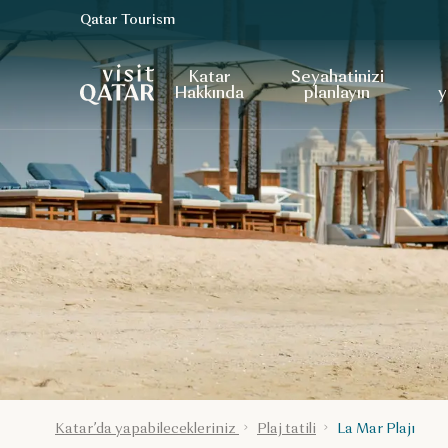
Qatar Tourism
VisitQatar Ana Sayfası
Katar
Seyahatinizi
Hakkında
planlayın
y
Katar’da yapabilecekleriniz
Plaj tatili
La Mar Plajı