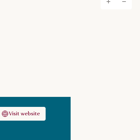
Yakı
Uz
Visit website