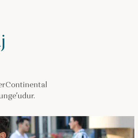
j
terContinental
ounge’udur.