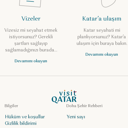
Vizeler
Katar’a ulaşım
Vizesiz mi seyahat etmek
Katar seyahati mi
istiyorsunuz? Gerekli
planlıyorsunuz? Katar’a
şartları sağlayıp
ulaşım için buraya bakın.
sağlamadığınızı buradan
Devamını okuyun
kontrol edin.
Devamını okuyun
VisitQatar Ana Sayfası
Bilgiler
Doha Şehir Rehberi
Hüküm ve koşullar
Yeni sayı
Gizlilik bildirimi