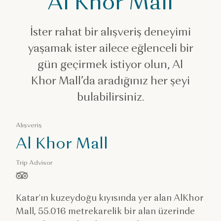
Al Khor Mall
Alışveriş merkezleri
Al Khor Mall
İster rahat bir alışveriş deneyimi
yaşamak ister ailece eğlenceli bir
gün geçirmek istiyor olun, Al
Khor Mall’da aradığınız her şeyi
bulabilirsiniz.
Alışveriş
Al Khor Mall
Trip Advisor
/ 5 yıldız, ölçüt:
Katar'ın kuzeydoğu kıyısında yer alan AlKhor
Mall, 55.016 metrekarelik bir alan üzerinde