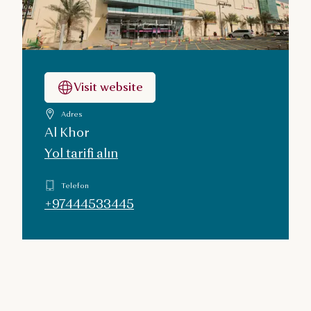
Visit website
Adres
Al Khor
Yol tarifi alın
Telefon
+97444533445