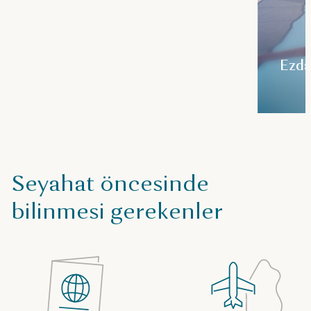
Ezda
Seyahat öncesinde
bilinmesi gerekenler