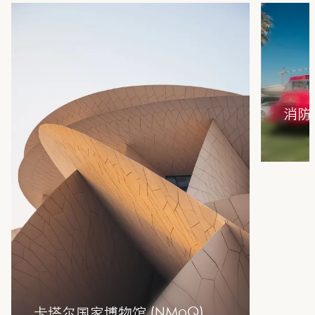
消防站画
卡塔尔国家博物馆 (NMoQ)