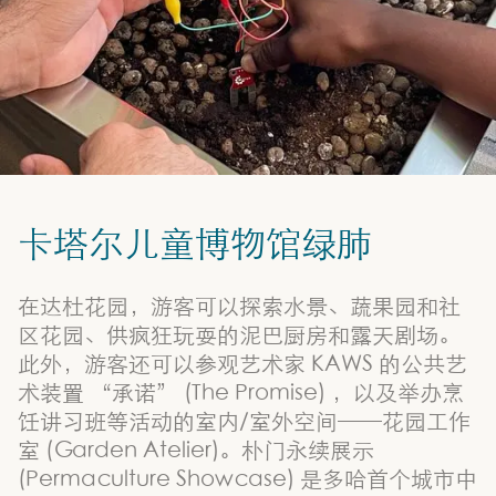
卡塔尔儿童博物馆绿肺
在达杜花园，游客可以探索水景、蔬果园和社
区花园、供疯狂玩耍的泥巴厨房和露天剧场。
此外，游客还可以参观艺术家 KAWS 的公共艺
术装置 “承诺” (The Promise) ，以及举办烹
饪讲习班等活动的室内/室外空间——花园工作
室 (Garden Atelier)。朴门永续展示
(Permaculture Showcase) 是多哈首个城市中