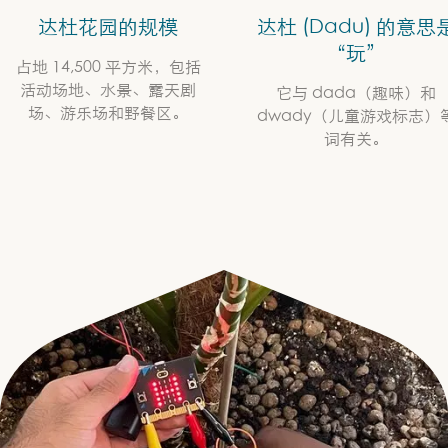
达杜花园的规模
达杜 (Dadu) 的意思
“玩”
占地 14,500 平方米，包括
活动场地、水景、露天剧
它与 dada（趣味）和
场、游乐场和野餐区。
dwady（儿童游戏标志）
词有关。