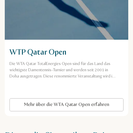
WTP Qatar Open
Die WTA Qatar TotalEnergies Open sind für das Land das
wichtigste Damentennis-Turnier und werden seit 2001 in
Doha ausgetragen. Diese renommierte Veranstaltung wird in
seiner Bedeutung lediglich durch die WTA Finals und die
Grand-Slam-Tennisturniere übertroffen, und die Sieger
erhalten bis zu 1000 für das Ranking angerechnete Punkte.
Mehr über die WTA Qatar Open erfahren