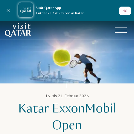
Visit Qatar App
Nachricht schließen
Hol
Entdecke Aktivitäten in Katar.
VisitQatar Homepage
Katar-Kalender
16. bis 21. Februar 2026
Katar ExxonMobil
Open