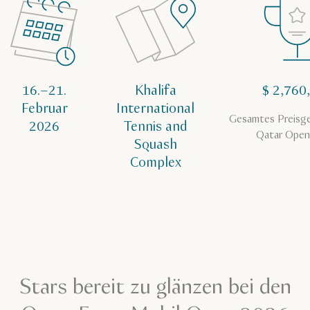
16.–21.
Khalifa
$ 2,760
Februar
International
Gesamtes Preisge
2026
Tennis and
Qatar Ope
Squash
Complex
Stars bereit zu glänzen bei den