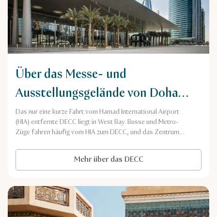
Über das Messe- und
Ausstellungsgelände von Doha
(Doha Exhibition Convention
Das nur eine kurze Fahrt vom Hamad International Airport
(HIA) entfernte DECC liegt in West Bay. Busse und Metro-
Centre, DECC)
Züge fahren häufig vom HIA zum DECC, und das Zentrum
befindet sich zu Fuß nur vier Minuten entfernt.
Mehr über das DECC