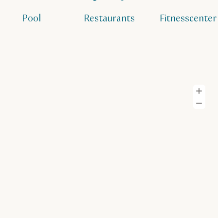
Pool
Restaurants
Fitnesscenter
H
H