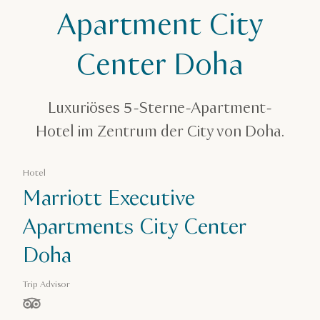
Marriott Executive Apartment City Center Doha
Apartment City
Center Doha
Luxuriöses 5-Sterne-Apartment-
Hotel im Zentrum der City von Doha.
Hotel
Marriott Executive
Apartments City Center
Doha
Trip Advisor
von 5 Sternen, basierend auf