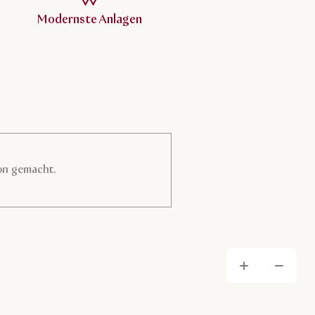
Modernste Anlagen
on gemacht.
Hera
He