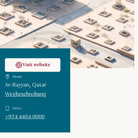
Visit website
Adresse
Ar-Rayyan, Qatar
Wegbeschreibung
Telefon
+974 4454 0000