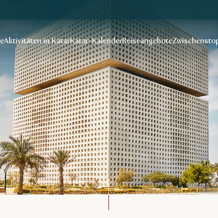
se
Aktivitäten in Katar
Katar-Kalender
Reiseangebote
Zwischenstop