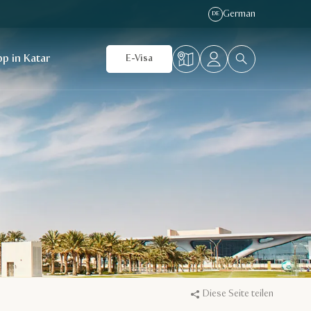
German
DE
p in Katar
E-Visa
Diese Seite teilen