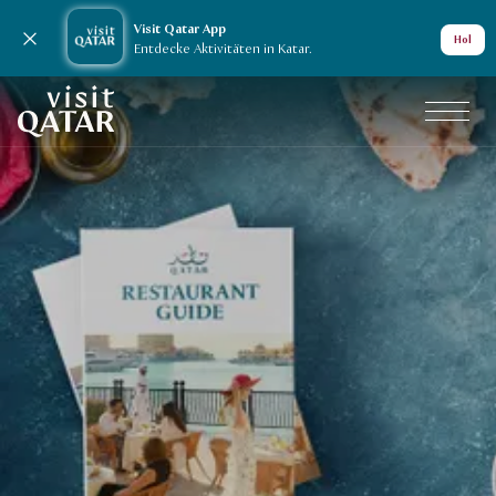
Visit Qatar App
Nachricht schließen
Hol
Entdecke Aktivitäten in Katar.
VisitQatar Homepage