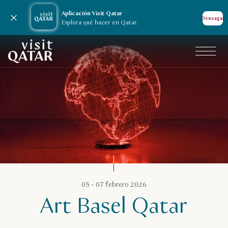
Aplicación Visit Qatar
Cerrar notificación
Descagar
Explora qué hacer en Qatar.
Página de inicio de Visit Qatar
Calendario de Catar
05 - 07 febrero 2026
Art Basel Qatar