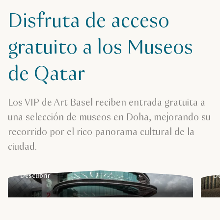
Disfruta de acceso
gratuito a los Museos
de Qatar
3-2-1 Qatar Olympic and
M
Los VIP de Art Basel reciben entrada gratuita a
Sports Museum
M
una selección de museos en Doha, mejorando su
recorrido por el rico panorama cultural de la
Prepárate para sumergirte en la historia y el patrimonio
Ex
deportivo de Qatar. El museo ya está abierto al público.
mo
ciudad.
Nos vemos allí.
gé
Descubrir
De