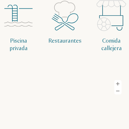
Piscina
Restaurantes
Comida
privada
callejera
A
Al