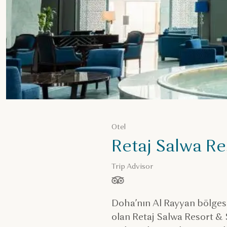
Otel
Retaj Salwa Re
Trip Advisor
/ 5 yıldız, ölçüt:
Doha’nın Al Rayyan bölgesi
olan Retaj Salwa Resort & 