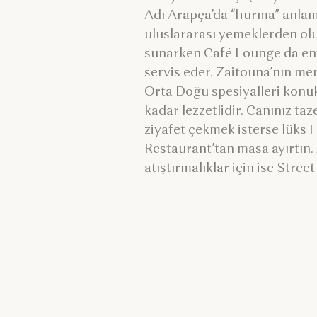
Adı Arapça’da “hurma” anlam
uluslararası yemeklerden olu
sunarken Café Lounge da enf
servis eder. Zaitouna’nın m
Orta Doğu spesiyalleri konu
kadar lezzetlidir. Canınız taze
ziyafet çekmek isterse lüks
Restaurant’tan masa ayırtın. 
atıştırmalıklar için ise Stree