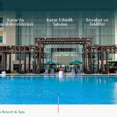
Katar’da
Katar Etkinlik
Seyahat ve
apabilecekleriniz
Takvimi
Teklifler
a Resort & Spa