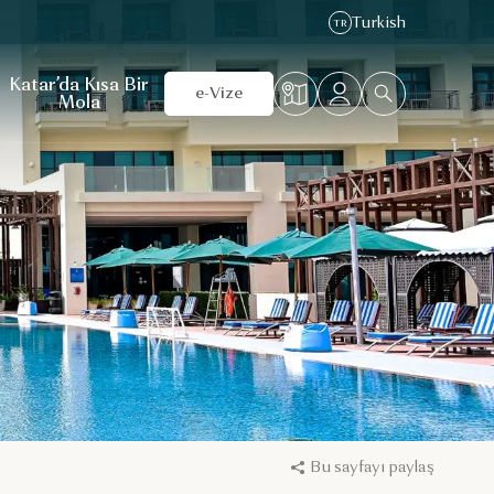
Turkish
TR
Katar’da Kısa Bir
e-Vize
Mola
Bu sayfayı paylaş