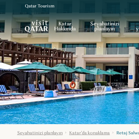
Qatar Tourism
VisitQatar Ana Sayfası
Katar
Seyahatinizi
Hakkında
planlayın
y
Seyahatinizi planlayın
Katar’da konaklama
Retaj Salw