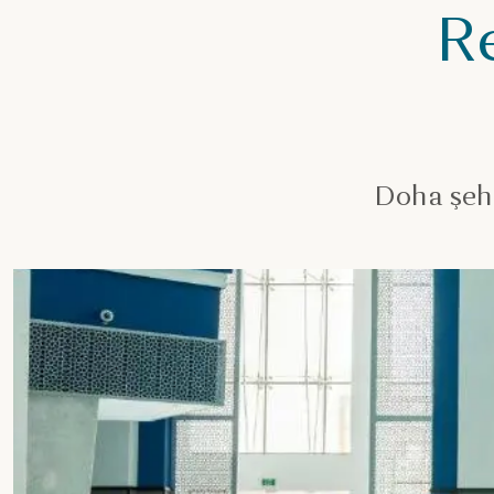
R
Doha şehi