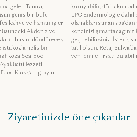
ına gelen Tamra,
koruyabilir, 45 bakım oda
şan geniş bir büfe
LPG Endermologie dahil o
es kahve ve hamur işleri
olanakları sunan spa’dan
enüsündeki Akdeniz ve
kendinizi şımartacağınız 
kların başını döndürecek
geçirebilirsiniz. İster kı
 ıstakozla nefis bir
tatil olsun, Retaj Salwa’
 Fishkoza Seafood
yenilenme fırsatı bulabilir
Ayaküstü lezzetli
t Food Kiosk’a uğrayın.
Ziyaretinizde öne çıkanlar