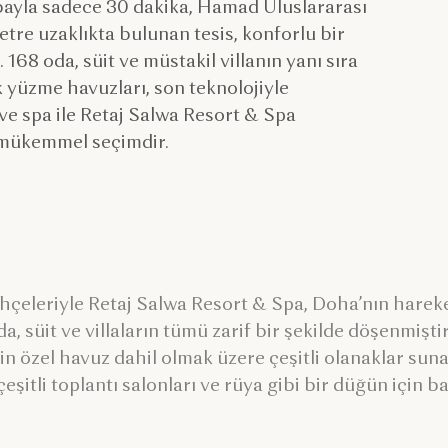
ayla sadece 30 dakika, Hamad Uluslararası
tre uzaklıkta bulunan tesis, konforlu bir
68 oda, süit ve müstakil villanın yanı sıra
k yüzme havuzları, son teknolojiyle
 ve spa ile Retaj Salwa Resort & Spa
in mükemmel seçimdir.
hçeleriyle Retaj Salwa Resort & Spa, Doha’nın harek
da, süit ve villaların tümü zarif bir şekilde döşenmiştir
n özel havuz dahil olmak üzere çeşitli olanaklar sunar
çeşitli toplantı salonları ve rüya gibi bir düğün için b