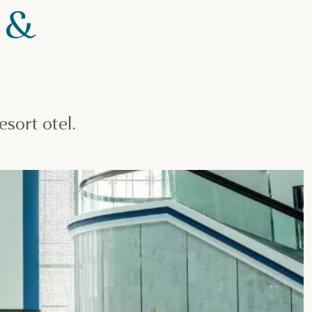
 &
sort otel.