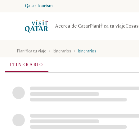
Qatar Tourism
Página de inicio de Visit Qatar
Acerca de Catar
Planifica tu viaje
Cosas
Planifica tu viaje
Itinerarios
Itinerarios
Itinera
ITINERARIO