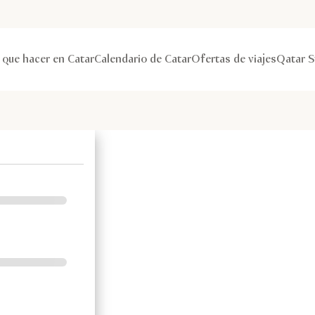
 que hacer en Catar
Calendario de Catar
Ofertas de viajes
Qatar S
rios