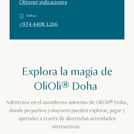
Obtener indicaciones
Teléfono
+974 4408 1266
Explora la magia de
OliOli® Doha
Adéntrate en el asombroso universo de OliOli® Doha,
donde pequeños y mayores pueden explorar, jugar y
aprender a través de divertidas actividades
interactivas.