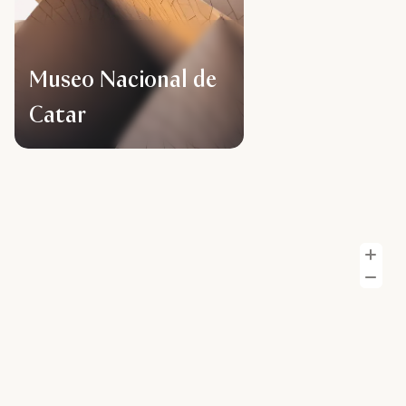
Museo Nacional de
Catar
A
Al