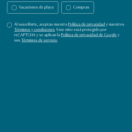
Vacaciones de playa
Compras
Doha Sands Beach es un refugio
exclusivo junto al mar, reservado
Al suscribirte, aceptas nuestra
Política de privacidad
y nuestros
Términos y condiciones
. Este sitio está protegido por
para huéspedes con membresía del
reCAPTCHA y se aplican la
Política de privacidad de Google
y
sus
Términos de servicio
.
hotel que buscan una experiencia
más tranquila y privada. Al estar
justo al lado del Doha Beach Club,
tienes acceso a todas sus excelentes
instalaciones, para disfrutar de lo
mejor de ambos espacios.
Playa
Doha Sands Beach Club