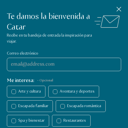
Aplicación Visit Qatar
Cerrar notificación
Descagar
Explora qué hacer en Qatar.
Te damos la bienvenida a
Catar
Página de inicio de Visit Qatar
Recibe en tu bandeja de entrada la inspiración para
viajar.
Correo electrónico
Me interesa:
- Opcional
Arte y cultura
Aventura y deportes
Doha Sands Beach
Cosas que hacer en Catar
Escapada familiar
Escapada romántica
Vacaciones en la playa
Doha Sands Beach Club, West Bay
Club
Spa y bienestar
Restaurantes