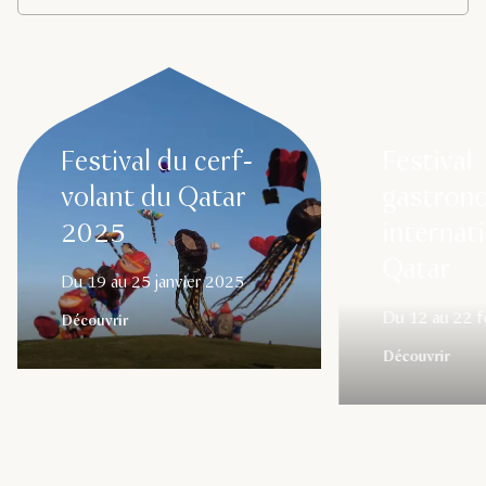
Festival du cerf-
Festival
volant du Qatar
gastron
2025
internat
Qatar
Du 19 au 25 janvier 2025
Du 12 au 22 f
Découvrir
Découvrir