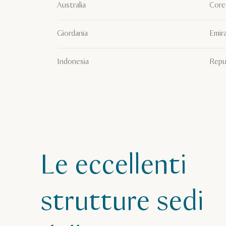
Australia
Core
Giordania
Emira
Indonesia
Repu
Le eccellenti
strutture sedi