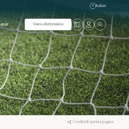
Italian
IT
Qatar
Visto elettronico
Condividi questa pagina