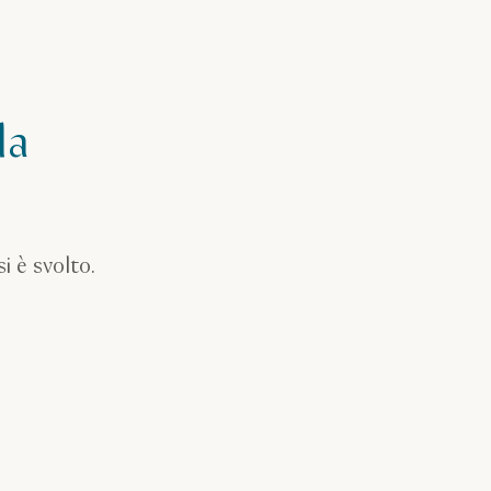
da
i è svolto.