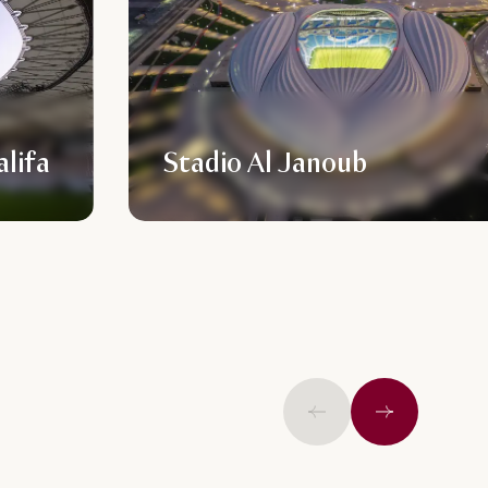
alifa
Stadio Al Janoub
Precedente
Successivo