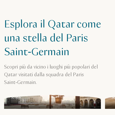
Esplora il Qatar come
una stella del Paris
Saint‑Germain
Scopri più da vicino i luoghi più popolari del
Qatar visitati dalla squadra del Paris
Souq Waqif
K
Saint‑Germain.
Cerca tesori in questo vivace mercato tradizionale.
Pr
Scopri
Sc