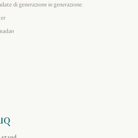
ndate di generazione in generazione.
ter
Ramadan
uq
n stand