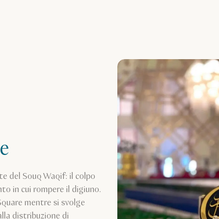
ne
ate del Souq Waqif: il colpo
to in cui rompere il digiuno.
n Square mentre si svolge
lla distribuzione di