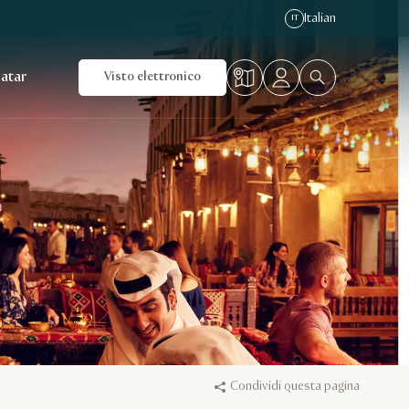
Italian
IT
Qatar
Visto elettronico
Condividi questa pagina