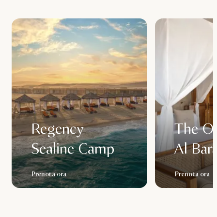
Regency
The O
Sealine Camp
Al Bara
Prenota ora
Prenota ora