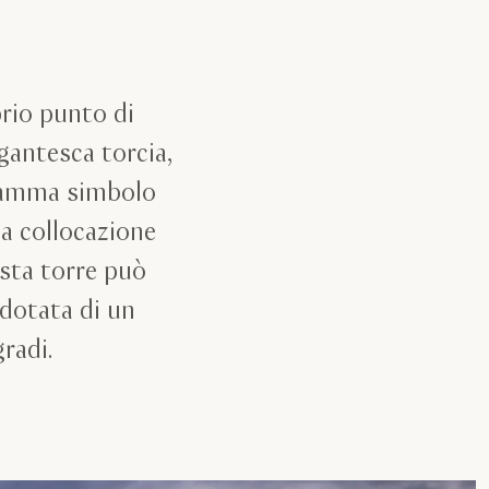
rio punto di
gantesca torcia,
 fiamma simbolo
la collocazione
sta torre può
 dotata di un
radi.