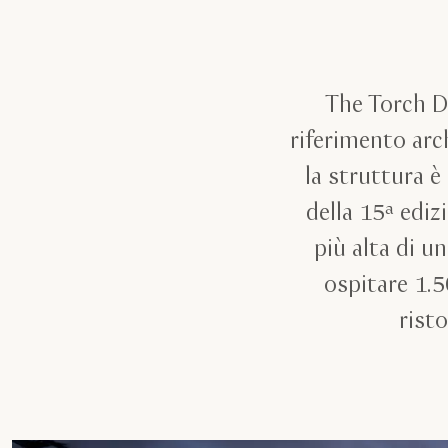
The Torch D
riferimento arc
la struttura è
della 15ª ediz
più alta di 
ospitare 1.5
rist