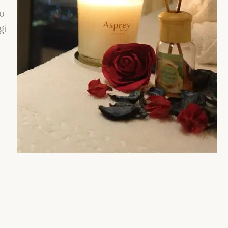
co
gi