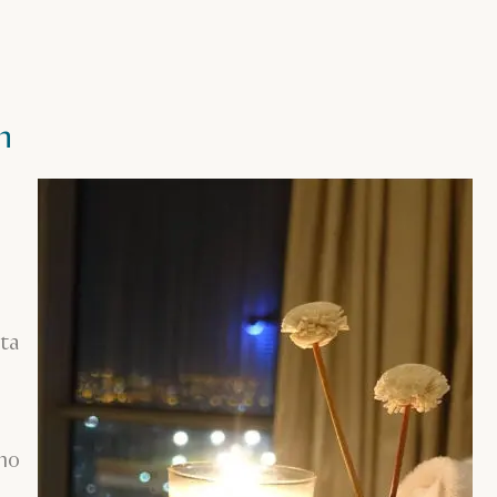
h
ota
gno