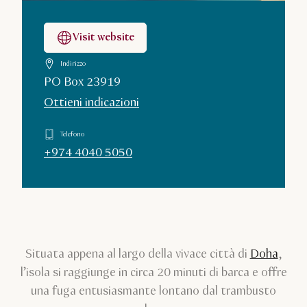
Visit website
Indirizzo
PO Box 23919
Ottieni indicazioni
Telefono
+974 4040 5050
Situata appena al largo della vivace città di
Doha
,
l’isola si raggiunge in circa 20 minuti di barca e offre
una fuga entusiasmante lontano dal trambusto