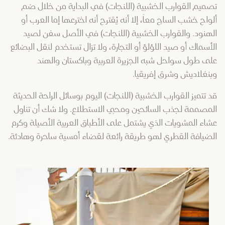
تصميم القوارب الخشبية (اللنجات) في البداية من خلال ضم
ألواح خشب الساج معاً، إلا أنه يُقترح أنه اخترعها إما العرب أو
الهنود. والقوارب الخشبية (اللنجات) في الأصل سفن لصيد
الأسماك أو صيد اللؤلؤ أو التجارة، ولا تزال تستخدم لنقل البضائع
على طول سواحل شبه الجزيرة العربية وباكستان والهند
وبنغلاديش وشرق إفريقيا.
قد تتميز القوارب الخشبية (اللنجات) اليوم بوسائل الراحة الحديثة
المصممة لجذب السائحين ومحبي الاستطلاع. ولا شك أن تناول
عشاء المشويات الذي يشتمل على الأطباق العربية الأصيلة وكرم
الضيافة القطري لهو طريقة رائعة لقضاء أمسية ساحرة وهادئة.