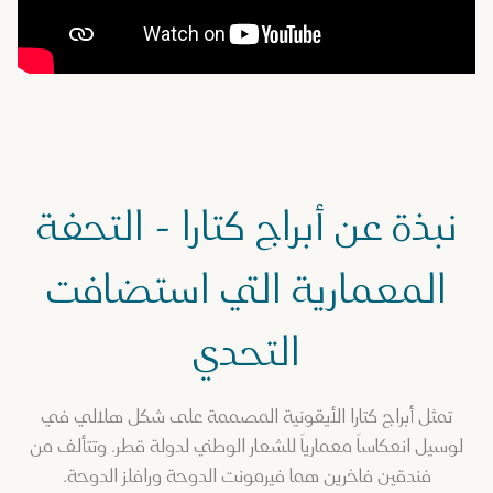
نبذة عن أبراج كتارا - التحفة
المعمارية التي استضافت
التحدي
تمثل أبراج كتارا الأيقونية المصممة على شكل هلالي في
لوسيل انعكاساً معمارياً للشعار الوطني لدولة قطر. وتتألف من
فندقين فاخرين هما فيرمونت الدوحة ورافلز الدوحة.