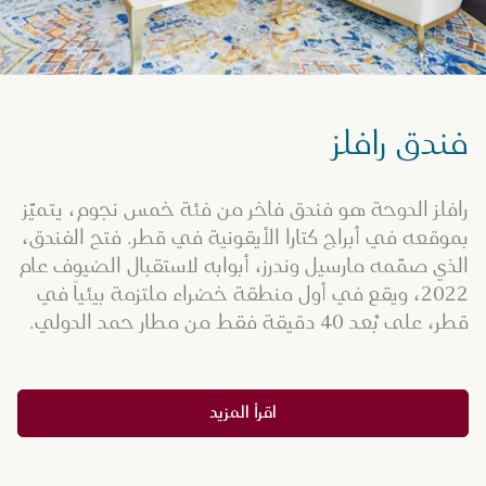
فندق رافلز
رافلز الدوحة هو فندق فاخر من فئة خمس نجوم، يتميّز
بموقعه في أبراج كتارا الأيقونية في قطر. فتح الفندق،
الذي صمّمه مارسيل وندرز، أبوابه لاستقبال الضيوف عام
2022، ويقع في أول منطقة خضراء ملتزمة بيئياً في
قطر، على بُعد 40 دقيقة فقط من مطار حمد الدولي.
اقرأ المزيد