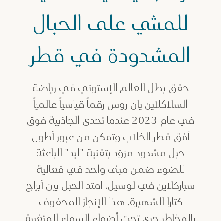
للمشي على الحبال
المشدودة في قطر
حقق بطل العالم الإستوني في رياضة
السلاكلاين يان روس رقماً قياسياً عالمياً
في عام 2023 عندما تحدى الجاذبية فوق
أفق قطر الخلاب وتمكن من عبور أطول
حبل مشدود مزوّد بتقنية "ليد" الباعثة
للضوء ضمن مبنى واحد في فعالية
سباركلاين في لوسيل. امتد الحبل بين أبراج
كتارا الشهيرة. هذا الإنجاز المحفوف
بالمخاطر جرى تحت أضواء السماء المتغيرة