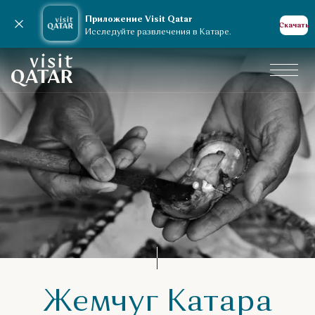
Приложение Visit Qatar
Закрыть уведомление
Скачать
Исследуйте развлечения в Катаре.
VisitQatar Homepage
О Катаре
Жемчуг Катара
Традиции Катара