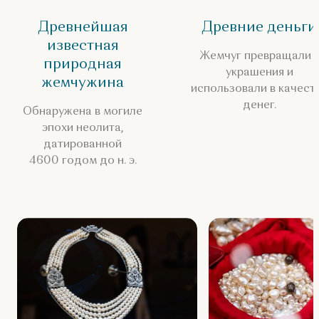
Древнейшая
Древние деньги
известная
Жемчуг превращали 
природная
украшения и
жемчужина
использовали в качест
денег.
Обнаружена в могиле
эпохи неолита,
датированной
4600 годом до н. э.