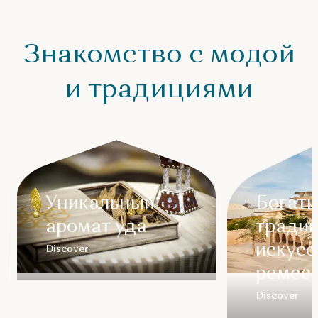
Знакомство с модой
и традициями
Уникальный
Богат
аромат уда
тради
искусс
Discover
ремес
Discover