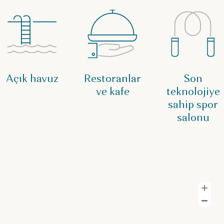
Açık havuz
Restoranlar
Son
ve kafe
teknolojiye
sahip spor
salonu
Y
U