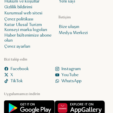
Hüküm ve koşullar
Yeni sayı
Gizlilik bildirimi
Kurumsal web sitesi
İletişim
Çerez politikası
Katar Ulusal Turizm
Bize ulaşın
Konseyi marka logoları
Medya Merkezi
Haber bültenimize abone
olun
Çerez ayarları
Bizi takip edin
Facebook
Instagram
X
YouTube
TikTok
WhatsApp
Uygulamamızı indirin