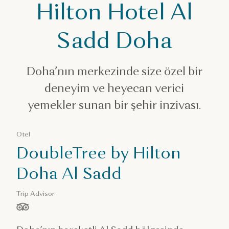
DoubleTree by Hilton Hotel Al Sadd Doha
Hilton Hotel Al
Sadd Doha
Doha’nın merkezinde size özel bir
deneyim ve heyecan verici
yemekler sunan bir şehir inzivası.
Otel
DoubleTree by Hilton
Doha Al Sadd
Trip Advisor
/ 5 yıldız, ölçüt: