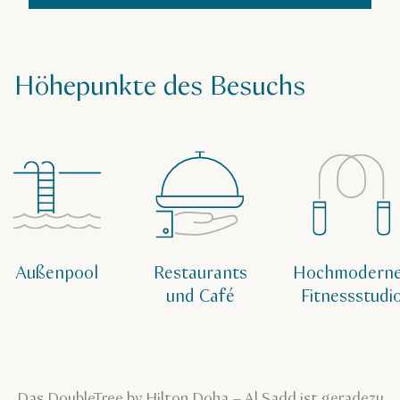
Höhepunkte des Besuchs
Außenpool
Restaurants
Hochmodern
und Café
Fitnessstudi
Das DoubleTree by Hilton Doha – Al Sadd ist geradezu