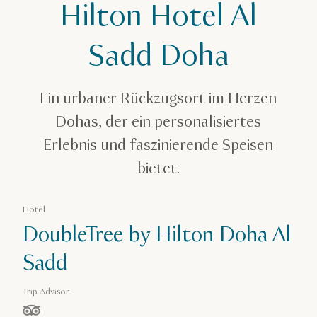
DoubleTree by Hilton Hotel Al Sadd Doha
Hilton Hotel Al
Sadd Doha
Ein urbaner Rückzugsort im Herzen
Dohas, der ein personalisiertes
Erlebnis und faszinierende Speisen
bietet.
Hotel
DoubleTree by Hilton Doha Al
Sadd
Trip Advisor
von 5 Sternen, basierend auf