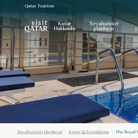
Qatar Tourism
VisitQatar Ana Sayfası
Katar
Seyahatinizi
Hakkında
planlayın
y
Seyahatinizi planlayın
Katar’da konaklama
The Royal 