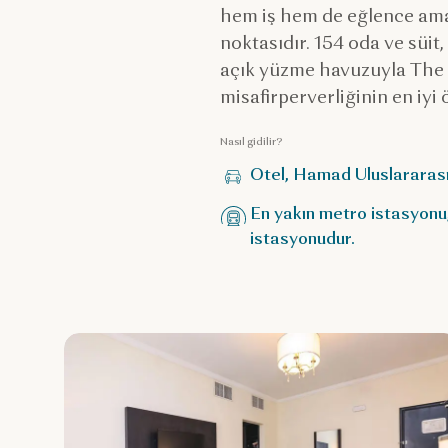
hem iş hem de eğlence ama
noktasıdır. 154 oda ve süit, 
açık yüzme havuzuyla The 
misafirperverliğinin en iyi 
Nasıl gidilir?
Otel, Hamad Uluslararası
En yakın metro istasyonu,
istasyonudur.