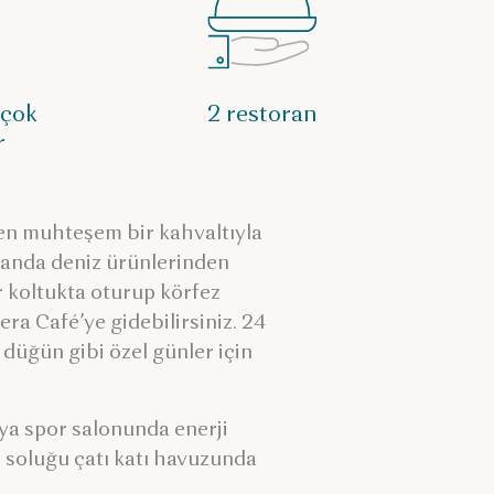
 çok
2 restoran
r
len muhteşem bir kahvaltıyla
oranda deniz ürünlerinden
r koltukta oturup körfez
ra Café’ye gidebilirsiniz. 24
 düğün gibi özel günler için
eya spor salonunda enerji
 soluğu çatı katı havuzunda