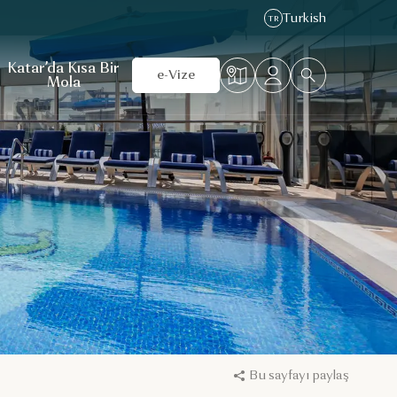
Turkish
TR
Katar’da Kısa Bir
e-Vize
Mola
Bu sayfayı paylaş