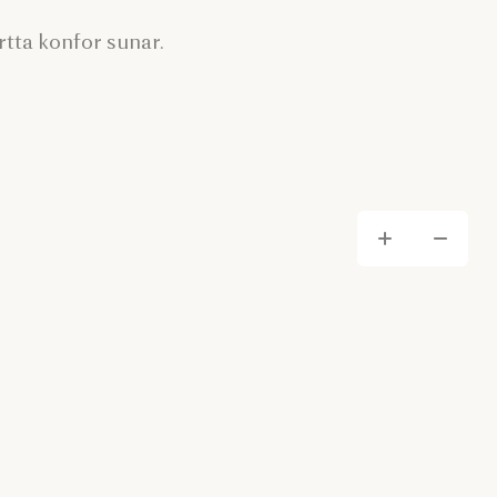
tta konfor sunar.
Yakı
Uz