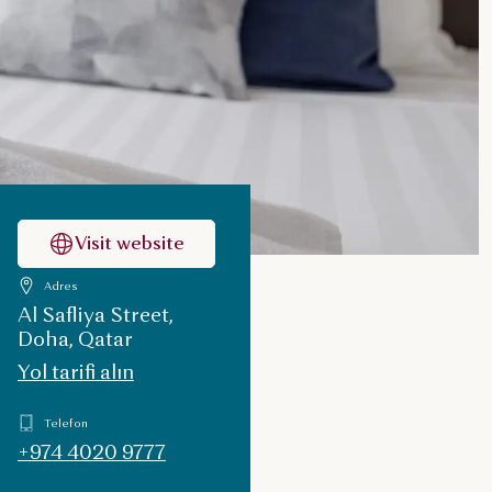
Visit website
Adres
Al Safliya Street,
Doha, Qatar
Yol tarifi alın
Telefon
+974 4020 9777