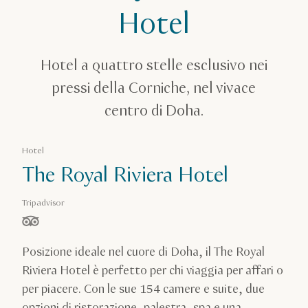
The Royal Riviera Hotel
Hotel
Hotel a quattro stelle esclusivo nei
pressi della Corniche, nel vivace
centro di Doha.
Hotel
The Royal Riviera Hotel
Tripadvisor
stelle su 5 in base a
Posizione ideale nel cuore di Doha, il The Royal
Riviera Hotel è perfetto per chi viaggia per affari o
per piacere. Con le sue 154 camere e suite, due
opzioni di ristorazione, palestra, spa e una