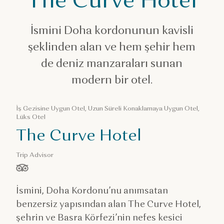
Katar’da konaklama
The Curve Hotel
İsmini Doha kordonunun kavisli
şeklinden alan ve hem şehir hem
de deniz manzaraları sunan
modern bir otel.
İş Gezisine Uygun Otel, Uzun Süreli Konaklamaya Uygun Otel,
Lüks Otel
The Curve Hotel
Trip Advisor
/ 5 yıldız, ölçüt:
İsmini, Doha Kordonu’nu anımsatan
benzersiz yapısından alan The Curve Hotel,
şehrin ve Basra Körfezi’nin nefes kesici