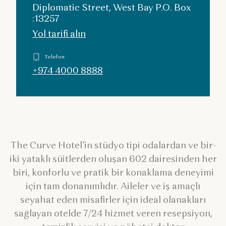
Diplomatic Street, West Bay P.O. Box
:13257
Yol tarifi alın
Telefon
+974 4000 8888
The Curve Hotel’in stüdyo tipi odalardan ve bir-
iki yataklı süitlerden oluşan 602 dairesinden her
biri, konforlu ve pratik bir konaklama deneyimi
için tam donanımlıdır. Aileler ve iş amaçlı
seyahat eden misafirler için ideal olanakları
sağlayan otelde 7/24 hizmet veren resepsiyon,