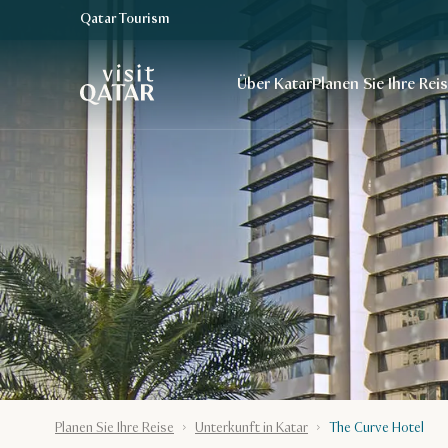
Qatar Tourism
VisitQatar Homepage
Über Katar
Planen Sie Ihre Rei
Planen Sie Ihre Reise
Unterkunft in Katar
The Curve Hotel