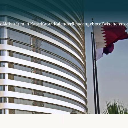
se
Aktivitäten in Katar
Katar-Kalender
Reiseangebote
Zwischenstop