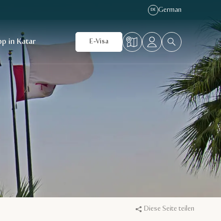
German
DE
p in Katar
E-Visa
Diese Seite teilen