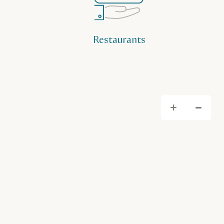
Restaurants
Hera
He