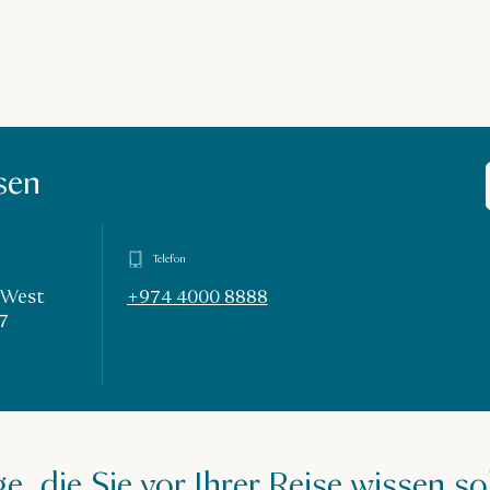
sen
Telefon
, West
+974 4000 8888
7
e, die Sie vor Ihrer Reise wissen so