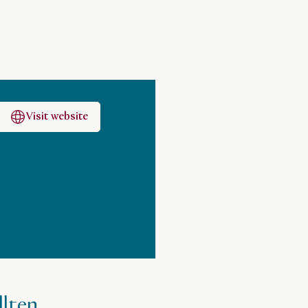
Visit website
llten