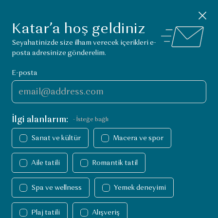
Visit Qatar Uygulaması
Bildirimi kapat
İNDİR
Katar’da yapılacak şeyleri keşfet.
Katar’a hoş geldiniz
VisitQatar Ana Sayfası
Seyahatinizde size ilham verecek içerikleri e-
posta adresinize gönderelim.
E-posta
İlgi alanlarım:
- İsteğe bağlı
Sanat ve kültür
Macera ve spor
Katar’da yapabilecekleriniz
Yapabilecekleriniz
Aile tatili
Romantik tatil
Spor mekanları
Macera ve spor
Spor mekanları
Spa ve wellness
Yemek deneyimi
Katar, spor tutkunuzu besleyecek
Plaj tatili
Alışveriş