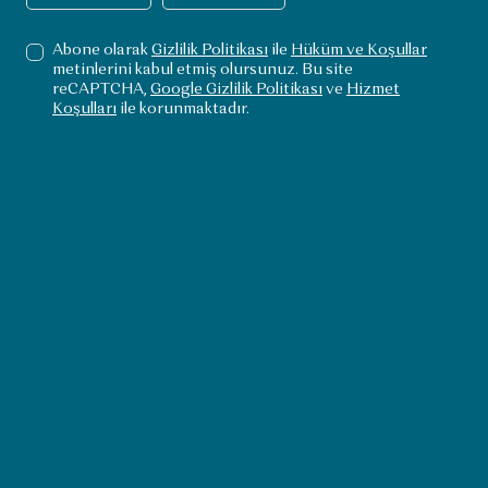
muhteşem stadyumları, son
teknoloji ürünü spor merkezleri,
Abone olarak
Gizlilik Politikası
ile
Hüküm ve Koşullar
metinlerini kabul etmiş olursunuz. Bu site
birinci sınıf golf sahaları ve çok
reCAPTCHA,
Google Gizlilik Politikası
ve
Hizmet
Koşulları
ile korunmaktadır.
daha fazlasıyla sporsever bir
ülkedir.
Spor mekanları
Çöl
Su
An error occurred while fetching the
requested data.