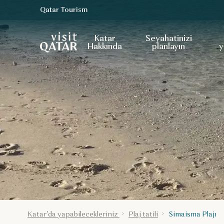
Qatar Tourism
VisitQatar Ana Sayfası
Katar
Seyahatinizi
Hakkında
planlayın
y
Katar’da yapabilecekleriniz
Plaj tatili
Simaisma Plajı