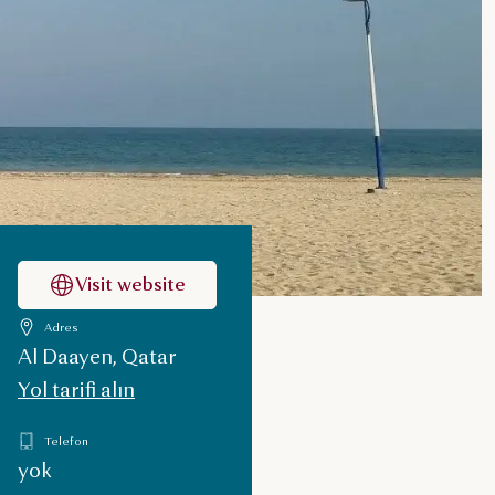
Visit website
Adres
Al Daayen, Qatar
Yol tarifi alın
Telefon
yok