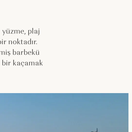
 yüzme, plaj
bir noktadır.
enmiş barbekü
y bir kaçamak