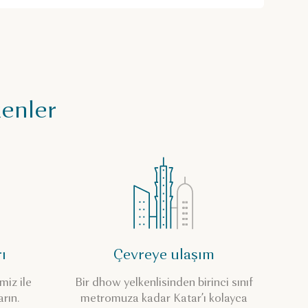
kenler
ı
Çevreye ulaşım
miz ile
Bir dhow yelkenlisinden birinci sınıf
arın.
metromuza kadar Katar’ı kolayca