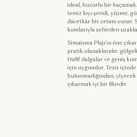
ideal, huzurlu bir kaçama
temiz kıyı şeridi, yüzme, g
davetkâr bir ortam sunar. 
kumlarıyla şehirden uzaklaş
Simaisma Plajı’nı öne çıkara
pratik olanaklarıdır: gölgeli
Hafif dalgalar ve geniş kum
için uygundur. Tesis içind
bulunmadığından, yiyecek 
çıkarmak iyi bir fikirdir.