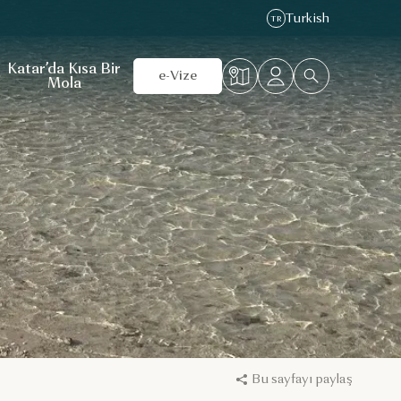
Turkish
TR
Katar’da Kısa Bir
e-Vize
Mola
Bu sayfayı paylaş