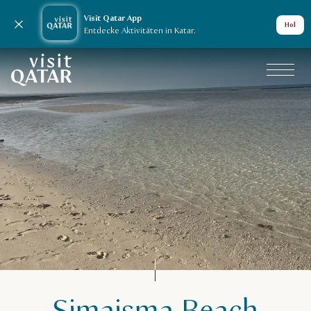
Visit Qatar App
Nachricht schließen
Hol
Entdecke Aktivitäten in Katar.
VisitQatar Homepage
Aktivitäten in Katar