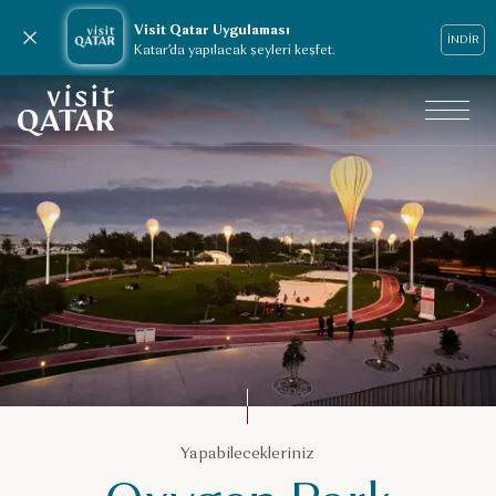
Visit Qatar Uygulaması
Bildirimi kapat
İNDİR
Katar’da yapılacak şeyleri keşfet.
VisitQatar Ana Sayfası
Katar’da yapabilecekleriniz
Yapabilecekleriniz
Aile tatili