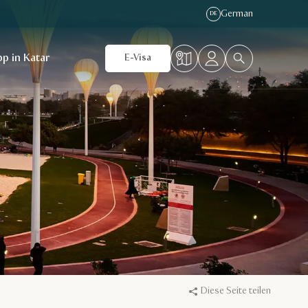
German
DE
p in Katar
E-Visa
Diese Seite teilen