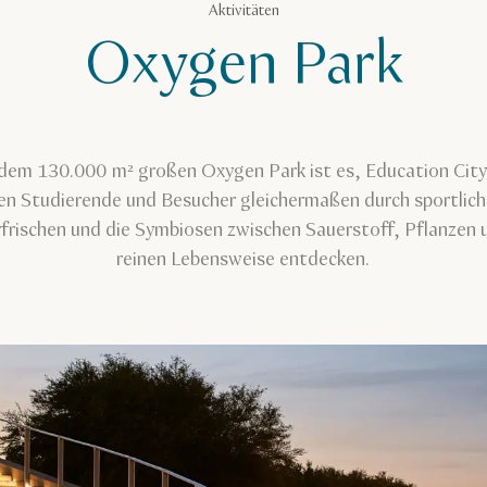
Aktivitäten
Oxygen Park
dem 130.000 m² großen Oxygen Park ist es, Education City
nen Studierende und Besucher gleichermaßen durch sportlic
rfrischen und die Symbiosen zwischen Sauerstoff, Pflanzen 
reinen Lebensweise entdecken.