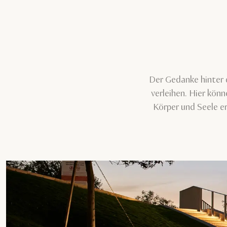
Der Gedanke hinter 
verleihen. Hier kön
Körper und Seele e