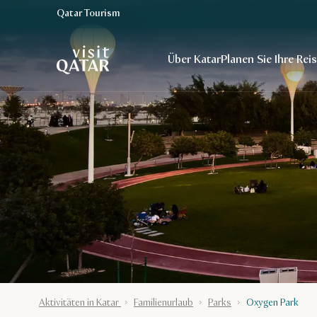
Qatar Tourism
VisitQatar Homepage
Über Katar
Planen Sie Ihre Rei
Aktivitäten in Katar
Familienurlaub
Parks
Oxygen Park