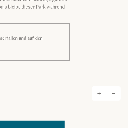
is bleibt dieser Park während
serfällen und auf den
Hera
He