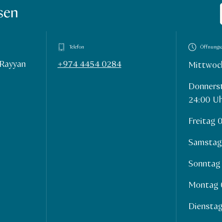
sen
Telefon
Öffnungsz
-Rayyan
+974 4454 0284
Mittwoc
Donners
24:00 U
Freitag 
Samstag
Sonntag
Montag 
Diensta