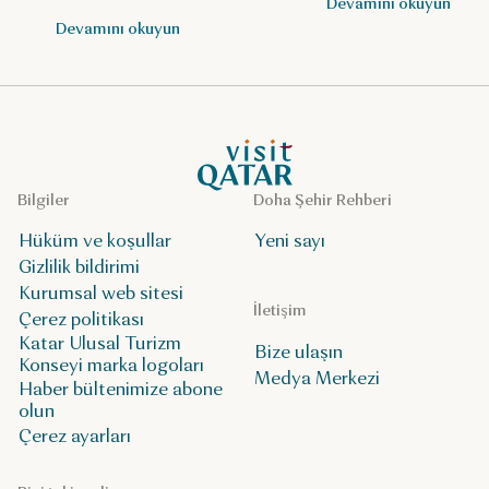
Devamını okuyun
kontrol edin.
Devamını okuyun
VisitQatar Ana Sayfası
Bilgiler
Doha Şehir Rehberi
Hüküm ve koşullar
Yeni sayı
Gizlilik bildirimi
Kurumsal web sitesi
İletişim
Çerez politikası
Katar Ulusal Turizm
Bize ulaşın
Konseyi marka logoları
Medya Merkezi
Haber bültenimize abone
olun
Çerez ayarları