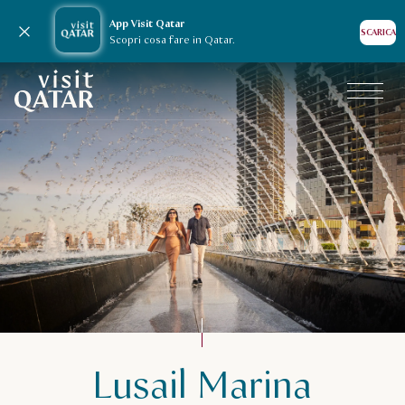
App Visit Qatar
Chiudi avviso
SCARICA
Scopri cosa fare in Qatar.
Pagina iniziale Visit Qatar
Lusail Marina
Cosa fare in Qatar
Fuga romantica