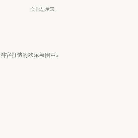
文化与发现
层游客打造的欢乐氛围中。
标记日历
浏览策划活动，汇聚社区，共享这一神圣
时节的精神，找到每天带来欢乐与团结的
斋月活动。