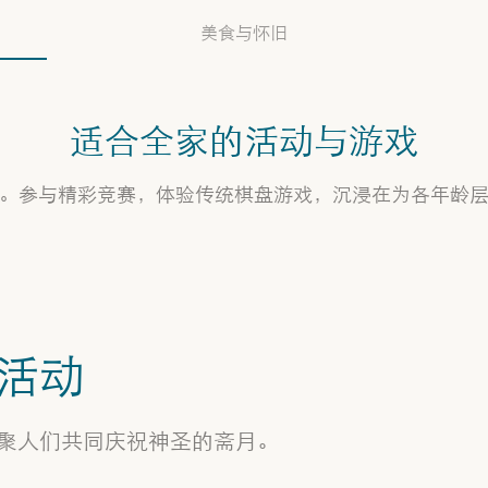
美食与怀旧
适合全家的活动与游戏
。参与精彩竞赛，体验传统棋盘游戏，沉浸在为各年龄
活动
姆谢雷布之夜
探索闪耀的街道和热闹的庭院，闪烁的灯
聚人们共同庆祝神圣的斋月。
光照亮每个角落，呈现令人惊叹的瞬间，
邀请你在真实的庆典中停留。