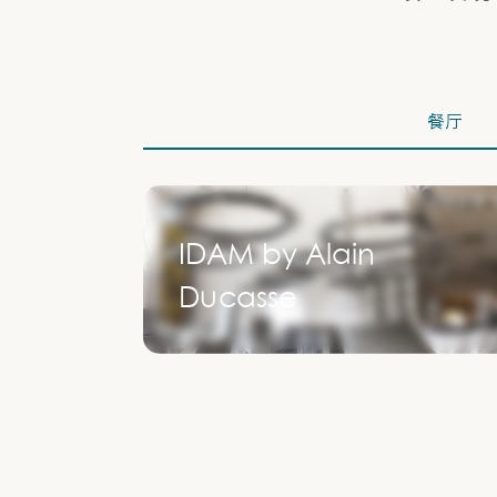
餐厅
IDAM by Alain
Ducasse