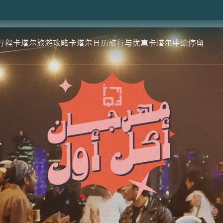
月20日
行程
卡塔尔旅游攻略
卡塔尔日历
旅行与优惠
卡塔尔中途停留
食节
、更热闹的姿态重返卡塔尔。享受经典风