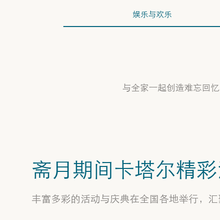
娱乐与欢乐
与全家一起创造难忘回忆
斋月期间卡塔尔精彩
希纳特·萨尔玛集市
在Heenat Salma农场体验斋月的魔力。从
丰富多彩的活动与庆典在全国各地举行，汇
第一晚到最终庆典，农场化身为心灵圣
地，传统与全球艺术交融，这是一次独特