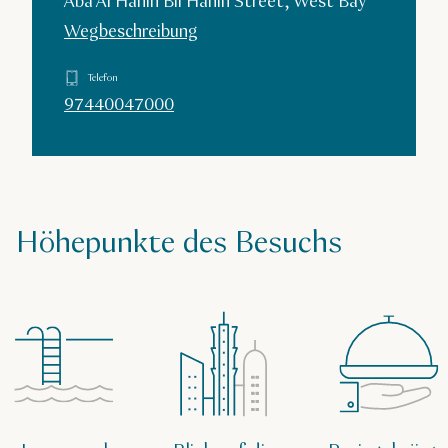
Aba Al Hanin Bil Hanin Street, West Bay
Wegbeschreibung
Telefon
97440047000
Höhepunkte des Besuchs