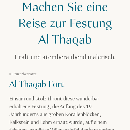
Machen Sie eine
Kunst & Kultur
Kulturerbestätten
Reise zur Festung
Al Thaqab Fort
Al Thaqab
Uralt und atemberaubend malerisch.
Kulturerbestätte
Al Thaqab Fort
Einsam und stolz thront diese wunderbar
erhaltene Festung, die Anfang des 19.
Jahrhunderts aus groben Korallenblöcken,
Kalkstein und Lehm erbaut wurde, auf einem