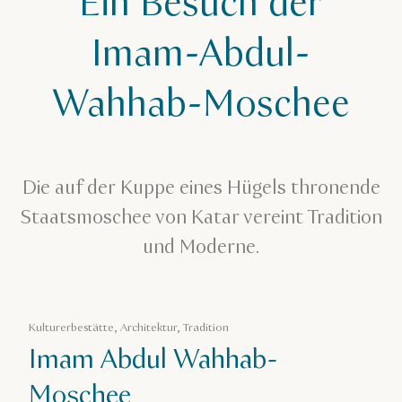
Ein Besuch der
Staatsmoschee AK
Imam-Abdul-
Wahhab-Moschee
Die auf der Kuppe eines Hügels thronende
Staatsmoschee von Katar vereint Tradition
und Moderne.
Kulturerbestätte, Architektur, Tradition
Imam Abdul Wahhab-
Moschee