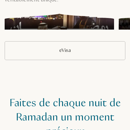
culinaire du Qatar, chaque bouchée raconte une histoire
de
En savoir plus
En
eVisa
Faites de chaque nuit de
Ramadan un moment