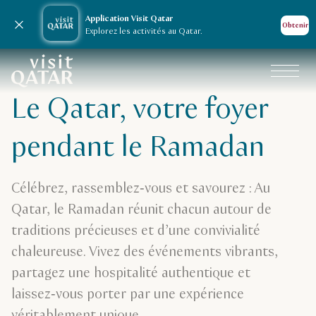
Application Visit Qatar
Fermer la notification
Obtenir
Explorez les activités au Qatar.
Calendrier des événements au Qatar
Du 18 février au 20 mars 2026
Page d’accueil de Visit Qatar
Ramadan au Qatar
Le Qatar, votre foyer
Vivez l’esprit du Ramadan au Qatar, où les nui
pendant le Ramadan
Célébrez, rassemblez‑vous et savourez : Au
Qatar, le Ramadan réunit chacun autour de
traditions précieuses et d’une convivialité
chaleureuse. Vivez des événements vibrants,
R
partagez une hospitalité authentique et
Festival de la cuisine rétro
laissez‑vous porter par une expérience
Dé
Célébrez nos racines à travers le riche patrimoine
Sa
véritablement unique.