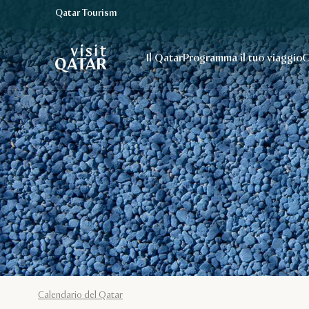
Qatar Tourism
Pagina iniziale Visit Qatar
Il Qatar
Programma il tuo viaggio
C
Calendario del Qatar