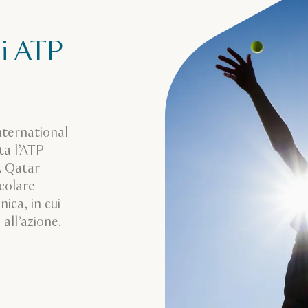
ei ATP
nternational
ta l’ATP
A Qatar
colare
ica, in cui
 all’azione.