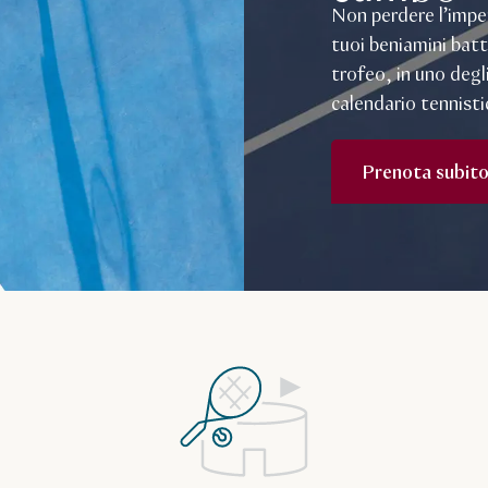
Non perdere l’imper
tuoi beniamini batt
trofeo, in uno degli
calendario tennisti
Prenota subit