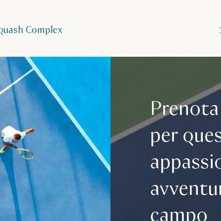
 Squash Complex
Prenota
per que
appassi
avventu
campo