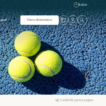
Italian
IT
Qatar
Visto elettronico
Condividi questa pagina