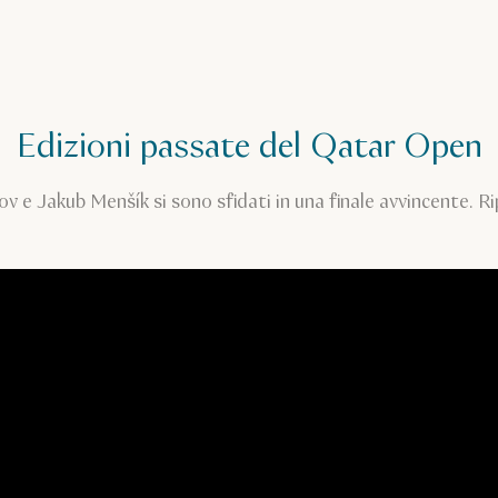
Edizioni passate del Qatar Open
 e Jakub Menšík si sono sfidati in una finale avvincente. Rip