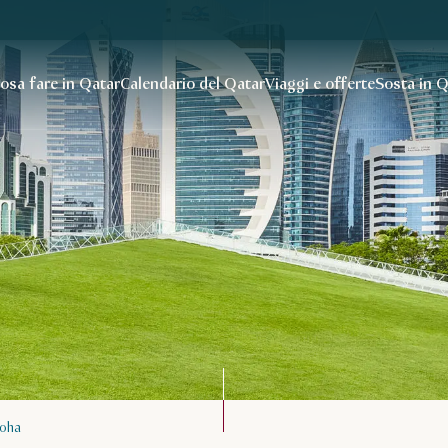
osa fare in Qatar
Calendario del Qatar
Viaggi e offerte
Sosta in 
Doha