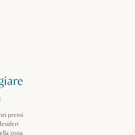
giare
a
nei pressi
desideri
ella zona.