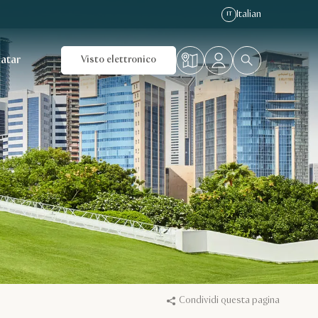
Italian
IT
Qatar
Visto elettronico
Condividi questa pagina