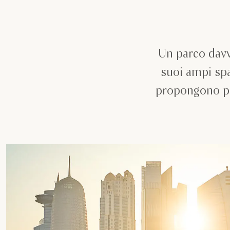
Un parco davve
suoi ampi spa
propongono pie