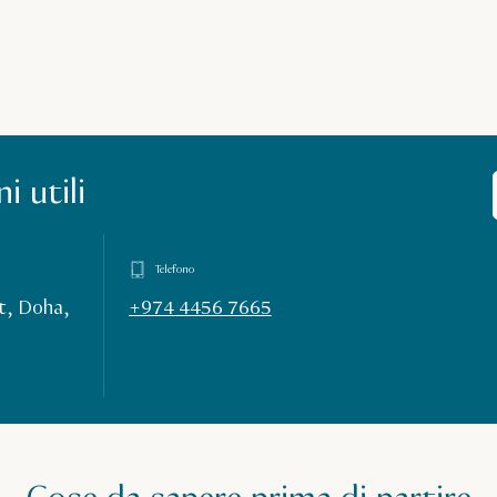
i utili
Telefono
et, Doha,
+974 4456 7665