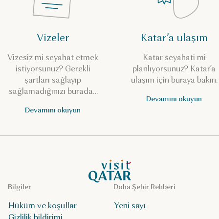
Vizeler
Katar’a ulaşım
Vizesiz mi seyahat etmek
Katar seyahati mi
istiyorsunuz? Gerekli
planlıyorsunuz? Katar’a
şartları sağlayıp
ulaşım için buraya bakın.
sağlamadığınızı buradan
Devamını okuyun
kontrol edin.
Devamını okuyun
VisitQatar Ana Sayfası
Bilgiler
Doha Şehir Rehberi
Hüküm ve koşullar
Yeni sayı
Gizlilik bildirimi