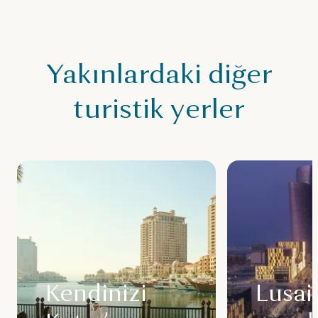
Yakınlardaki diğer
turistik yerler
Kendinizi
Lusai