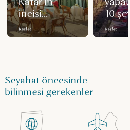
Katar’ın
yapab
incisi
10 şe
Pearl’ün
Keşfet
Keşfet
büyüsüne
bırakın
Seyahat öncesinde
bilinmesi gerekenler