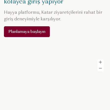
kolayca giriş yapıyor
Hayya platformu, Katar ziyaretçilerini rahat bir
giriş deneyimiyle karşılıyor.
Planlamaya başlayın
Y
U