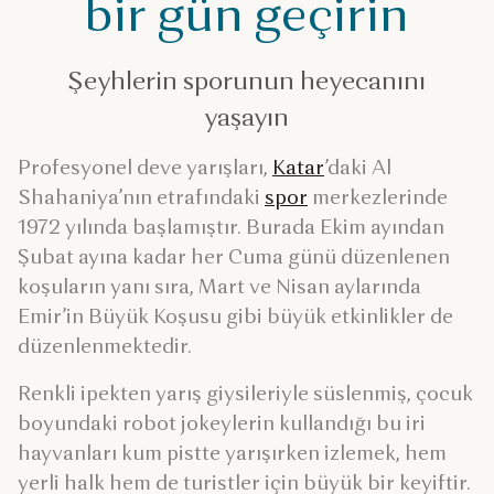
bir gün geçirin
Şeyhlerin sporunun heyecanını
yaşayın
Profesyonel deve yarışları,
Katar
’daki Al
Shahaniya’nın etrafındaki
spor
merkezlerinde
1972 yılında başlamıştır. Burada Ekim ayından
Şubat ayına kadar her Cuma günü düzenlenen
koşuların yanı sıra, Mart ve Nisan aylarında
Emir’in Büyük Koşusu gibi büyük etkinlikler de
düzenlenmektedir.
Renkli ipekten yarış giysileriyle süslenmiş, çocuk
boyundaki robot jokeylerin kullandığı bu iri
hayvanları kum pistte yarışırken izlemek, hem
yerli halk hem de turistler için büyük bir keyiftir.