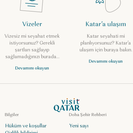
Vizeler
Katar’a ulaşım
Vizesiz mi seyahat etmek
Katar seyahati mi
istiyorsunuz? Gerekli
planlıyorsunuz? Katar’a
şartları sağlayıp
ulaşım için buraya bakın.
sağlamadığınızı buradan
Devamını okuyun
kontrol edin.
Devamını okuyun
VisitQatar Ana Sayfası
Bilgiler
Doha Şehir Rehberi
Hüküm ve koşullar
Yeni sayı
Gizlilik bildirimi