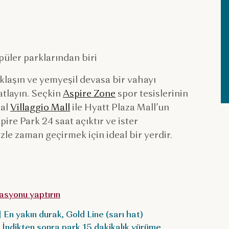
püler parklarından biri
laşın ve yemyeşil devasa bir vahayı
atlayın. Seçkin
Aspire Zone
spor tesislerinin
eal
Villaggio Mall
ile Hyatt Plaza Mall’un
re Park 24 saat açıktır ve ister
izle zaman geçirmek için ideal bir yerdir.
asyonu yaptırın
| En yakın durak, Gold Line (sarı hat)
r. İndikten sonra park 15 dakikalık yürüme