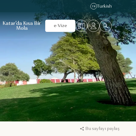
Turkish
TR
Katar’da Kısa Bir
e-Vize
Mola
Bu sayfayı paylaş