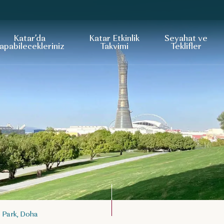
Katar’da
Katar Etkinlik
Seyahat ve
apabilecekleriniz
Takvimi
Teklifler
 Park, Doha