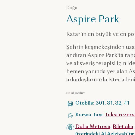
Doğa
Aspire Park
Katar’ın en büyük ve en po
Şehrin keşmekeşinden uzak
andıran Aspire Park’ta rah
ve alışveriş terapisi için id
hemen yanında yer alan Aspi
arkadaşlarınızla ister ailen
Nasıl gidilir?
Otobüs: 301, 31, 32, 41
Karwa Taxi:
Taksi rezerv
Doha Metrosu
:
Bilet alın
üzerindeki Al Aziziyah’tı