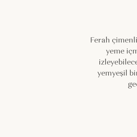
Ferah çimenlik
yeme içm
izleyebilec
yemyeşil bi
ge