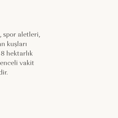
 spor aletleri,
n kuşları
88 hektarlık
enceli vakit
ir.