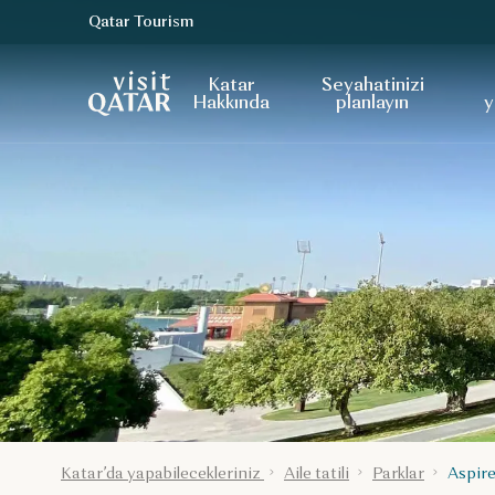
Qatar Tourism
VisitQatar Ana Sayfası
Katar
Seyahatinizi
Hakkında
planlayın
y
Katar’da yapabilecekleriniz
Aile tatili
Parklar
Aspire